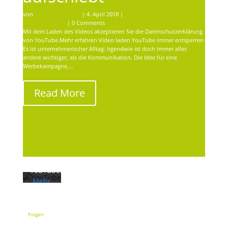
von
Schnurr Werbung
|
4. April 2018
|
professionelle
Kommunikation
| 0 Comments
Mit dem Laden des Videos akzeptieren Sie die Datenschutzerklärung
von YouTube.Mehr erfahren Video laden YouTube immer entsperren
Es ist unternehmerischer Alltag: Irgendwie ist doch immer alles
andere wichtiger, als die Kommunikation. Die Idee für eine
Werbekampagne,…
Mit
dem
Read More
Laden
des
Videos
akzeptieren
Sie die
Vorherige
Nächste
Datenschutzerklärung
1
2
3
4
5
6
7
8
9
von
YouTube.
Mehr
erfahren
Video
Folgen
laden