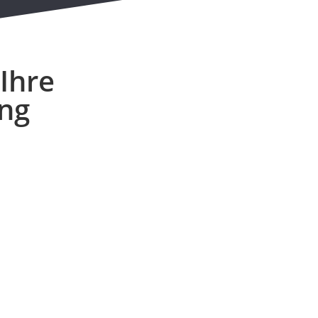
Ihre
ng
Bestehende Webseiten
optimieren
Gutes noch besser machen.