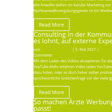
alle Anwälte stehen im Kanzlei Marketing vo
Rechtsanwaltsvergütungsgesetz ist ein Wettb
Read More
Consulting in der Kommu
es lohnt, auf externe Expe
von
Schnurr Werbung
|
5. Mai 2021
|
profes
Comments
Mit dem Laden des Videos akzeptieren Sie di
YouTube.Mehr erfahren Video laden YouTub
dazu holen, oder es doch lieber selber probier
sprichwörtliche Gretchenfrage vor der viele
Read More
So machen Ärzte Werbung
passt!