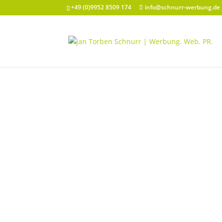
+49 (0)9952 8509 174
info@schnurr-werbung.de
SEO: BEI
GEFUNDE