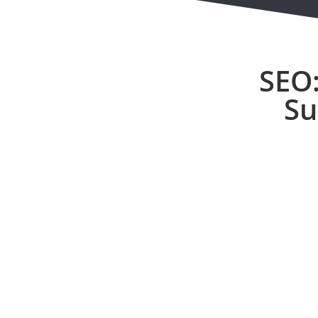
SEO:
Su
Gratis SEO Analyse
Genau wissen, wo man steht.