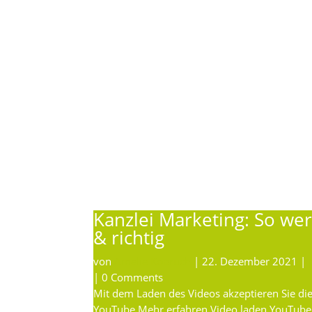
Keywords bspw. mit perfekten
Blogbeiträgen & im Backlinkbuilding.
Kanzlei Marketing: So wer
& richtig
von
Amelie Kopruch
|
22. Dezember 2021
|
| 0 Comments
Mit dem Laden des Videos akzeptieren Sie di
YouTube.Mehr erfahren Video laden YouTub