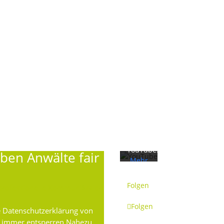
SISTRIX haben wir Ihre Webseite
ständig im Blick & können Potenziale
frühzeitig für Sie nutzen.
Mit
dem
Laden
des
Videos
akzeptieren
Sie die
Datenschutzerklärung
von
YouTube.
ben Anwälte fair
Mehr
erfahren
Folgen
professionelle Kommunikation
Video
laden
Folgen
e Datenschutzerklärung von
e immer entsperren Nahezu