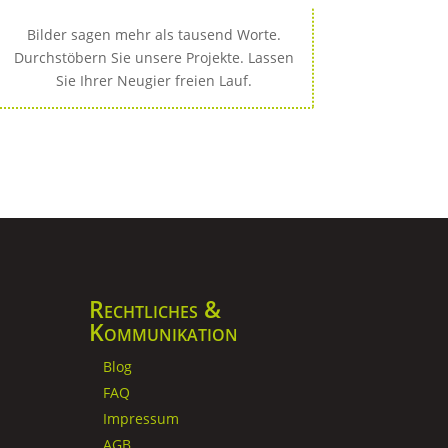
Bilder sagen mehr als tausend Worte.
Durchstöbern Sie unsere Projekte. Lassen
Sie Ihrer Neugier freien Lauf.
Rechtliches &
Kommunikation
Blog
FAQ
Impressum
AGB