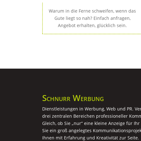
Warum in die Ferne schweifen, wenn das
Gute liegt so nah? Einfach anfragen,
Angebot erhalten, glücklich sein.
Schnurr Werbung
Dienstleistungen in Werbung, Web und PR. Verl
drei zentralen Bereichen professioneller Komm
Gleich, ob Sie „nur“ eine kleine Anzeige für Ih
Sie ein groß angelegtes Kommunikationsprojek
Ihnen mit Erfahrung und Kreativität zur Seite.