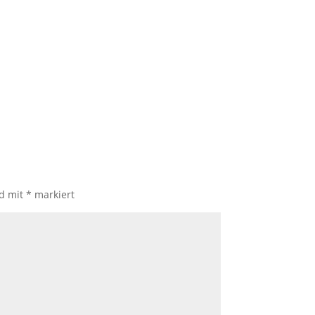
nd mit
*
markiert