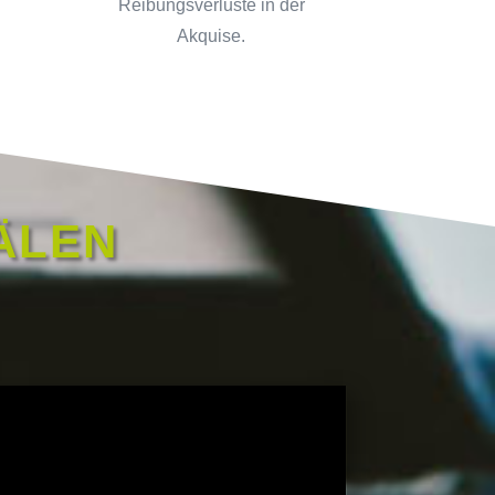
Reibungsverluste in der
Akquise.
ÄLEN